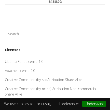
&#38899;
Licenses
Ubuntu Font License 1.0
Apache License 2.0
Creative Commons (by-sa) Attribution Share Alike
Creative Commons (by-nc-sa) Attribution Non-commercial
Share Alike
Creative Commons (by) Attribution
We use cookies to track usage and preferences.
I Understand