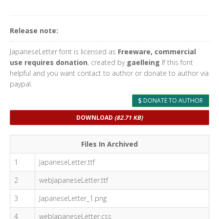
Release note:
JapaneseLetter font is licensed as
Freeware, commercial
use requires donation
, created by
gaelleing
If this font
helpful and you want contact to author or donate to author via
paypal.
DONATE TO AUTHOR
DOWNLOAD
(82.71 KB)
Files In Archived
1
JapaneseLetter.ttf
2
webJapaneseLetter.ttf
3
JapaneseLetter_1.png
4
webJapaneseLetter.css