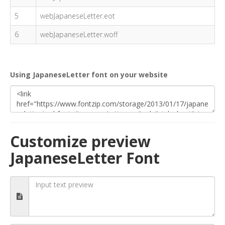
5
webJapaneseLetter.eot
6
webJapaneseLetter.woff
Using JapaneseLetter font on your website
Customize preview
JapaneseLetter Font