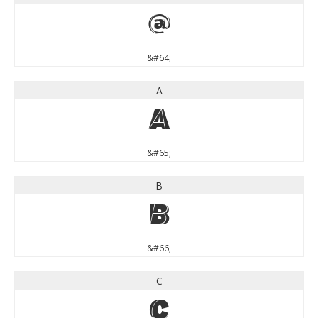
@
&#64;
A
A
&#65;
B
B
&#66;
C
C