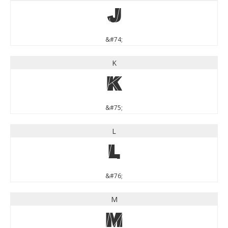
J
&#74;
K
K
&#75;
L
L
&#76;
M
M