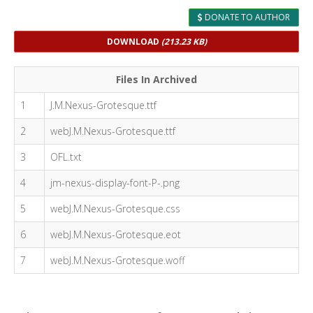
DONATE TO AUTHOR
DOWNLOAD
(213.23 KB)
Files In Archived
1
J.M.Nexus-Grotesque.ttf
2
webJ.M.Nexus-Grotesque.ttf
3
OFL.txt
4
jm-nexus-display-font-P-.png
5
webJ.M.Nexus-Grotesque.css
6
webJ.M.Nexus-Grotesque.eot
7
webJ.M.Nexus-Grotesque.woff