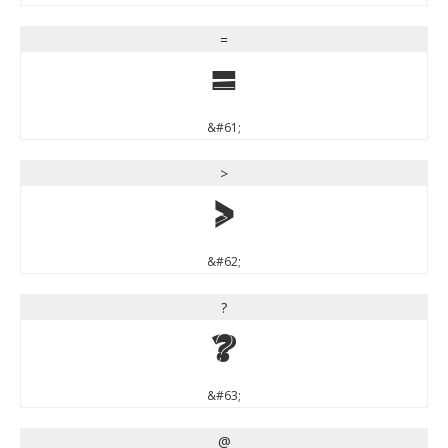
=
=
&#61;
>
>
&#62;
?
?
&#63;
@