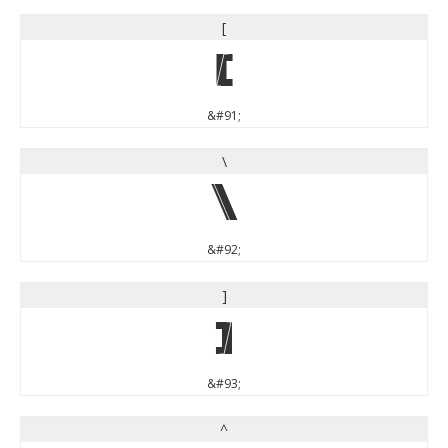
[
[
&#91;
\
\
&#92;
]
]
&#93;
^