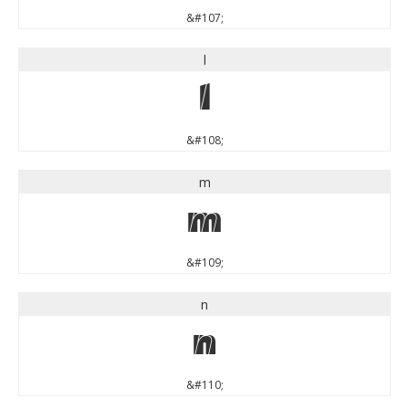
&#107;
l
l
&#108;
m
m
&#109;
n
n
&#110;