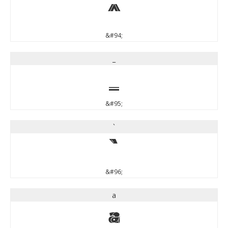
^
&#94;
_
_
&#95;
`
`
&#96;
a
a