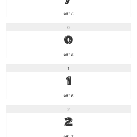
&#47;
0
0
&#48;
1
1
&#49;
2
2
&#50;