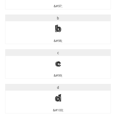
&#97;
b
b
&#98;
c
c
&#99;
d
d
&#100;