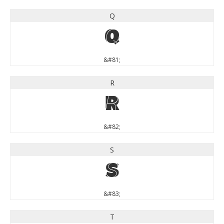
Q
Q
&#81;
R
R
&#82;
S
S
&#83;
T