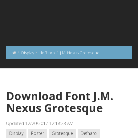
Display
deFharo
J.M. Nexus Grotesque
Download Font J.M.
Nexus Grotesque
Updated 12/20/2017 12:18:23 AM
Display
Poster
Grotesque
Defharo