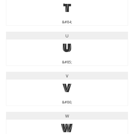
T
&#84;
U
U
&#85;
V
V
&#86;
W
W