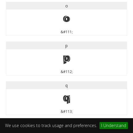
o
o
&#111;
p
p
&#112;
q
q
&#113;
r
We use cookies to track usage and preferences.
I Understand