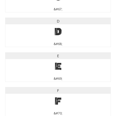
&#67;
D
D
&#68;
E
E
&#69;
F
F
&#70;