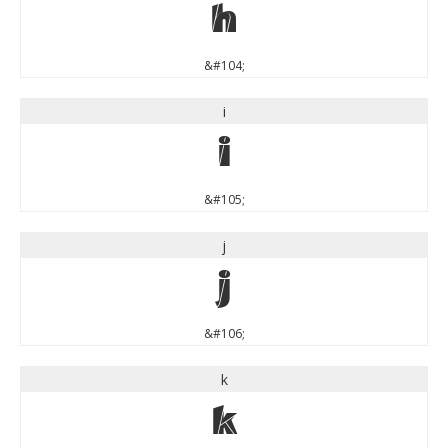
h
&#104;
i
i
&#105;
j
j
&#106;
k
k