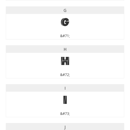
G
G
&#71;
H
H
&#72;
I
I
&#73;
J