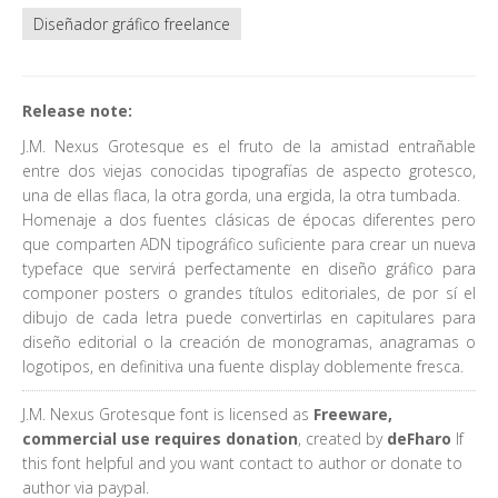
Diseñador gráfico freelance
Release note:
J.M. Nexus Grotesque es el fruto de la amistad entrañable
entre dos viejas conocidas tipografías de aspecto grotesco,
una de ellas flaca, la otra gorda, una ergida, la otra tumbada.
Homenaje a dos fuentes clásicas de épocas diferentes pero
que comparten ADN tipográfico suficiente para crear un nueva
typeface que servirá perfectamente en diseño gráfico para
componer posters o grandes títulos editoriales, de por sí el
dibujo de cada letra puede convertirlas en capitulares para
diseño editorial o la creación de monogramas, anagramas o
logotipos, en definitiva una fuente display doblemente fresca.
J.M. Nexus Grotesque font is licensed as
Freeware,
commercial use requires donation
, created by
deFharo
If
this font helpful and you want contact to author or donate to
author via paypal.