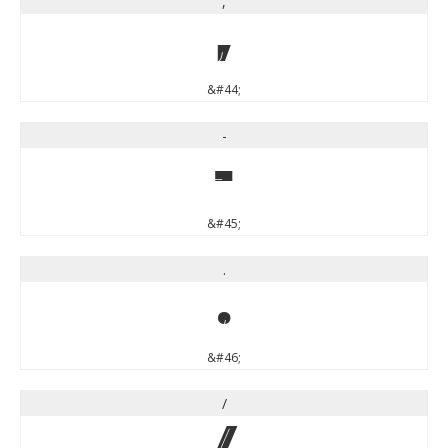
,
,
&#44;
-
-
&#45;
.
.
&#46;
/
/