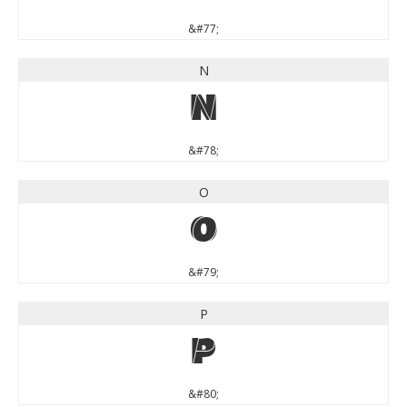
&#77;
N
N
&#78;
O
O
&#79;
P
P
&#80;