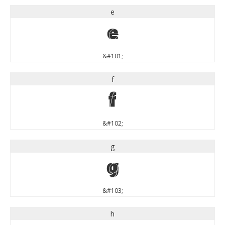
e
e
&#101;
f
f
&#102;
g
g
&#103;
h