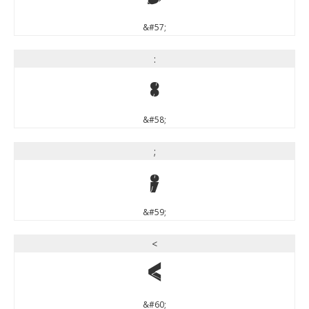
&#57;
:
:
&#58;
;
;
&#59;
<
<
&#60;