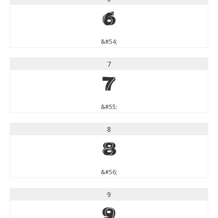
6
&#54;
7
7
&#55;
8
8
&#56;
9
9