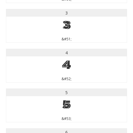
3
3
&#51;
4
4
&#52;
5
5
&#53;
6