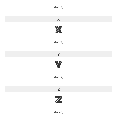
&#87;
X
X
&#88;
Y
Y
&#89;
Z
Z
&#90;