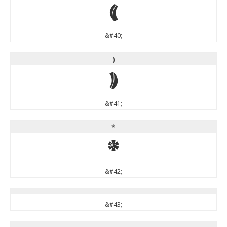
(
&#40;
)
)
&#41;
*
*
&#42;
&#43;