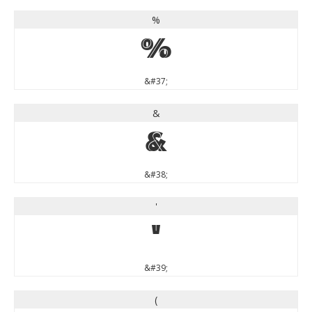
%
%
&#37;
&
&
&#38;
'
'
&#39;
(