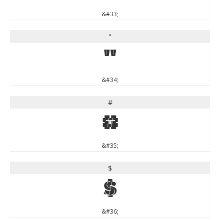
&#33;
"
"
&#34;
#
#
&#35;
$
$
&#36;