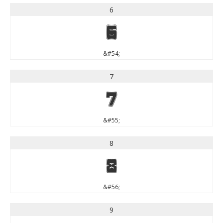
6
6
&#54;
7
7
&#55;
8
8
&#56;
9