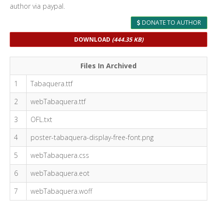
author via paypal.
DONATE TO AUTHOR
DOWNLOAD
(444.35 KB)
Files In Archived
1
Tabaquera.ttf
2
webTabaquera.ttf
3
OFL.txt
4
poster-tabaquera-display-free-font.png
5
webTabaquera.css
6
webTabaquera.eot
7
webTabaquera.woff