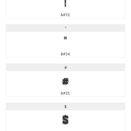
!
&#33;
"
"
&#34;
#
#
&#35;
$
$