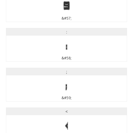
9
&#57;
:
:
&#58;
;
;
&#59;
<
<