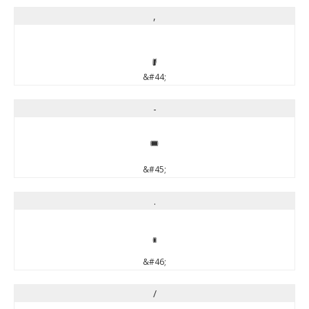
,
,
&#44;
-
-
&#45;
.
.
&#46;
/