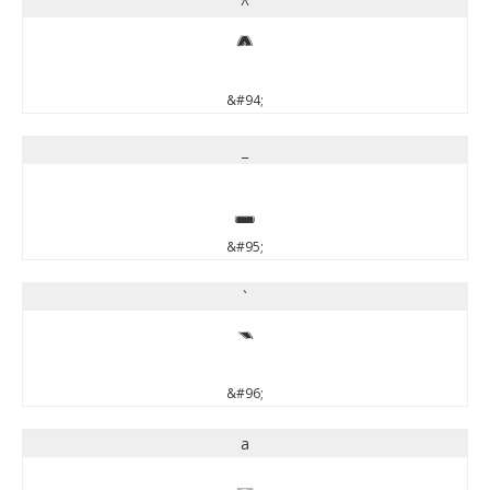
^
^
&#94;
_
_
&#95;
`
`
&#96;
a