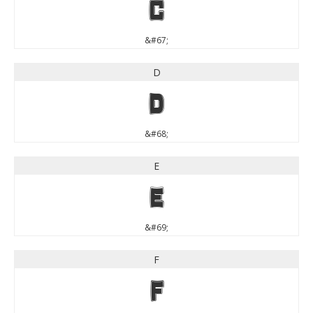
C
&#67;
D
D
&#68;
E
E
&#69;
F
F