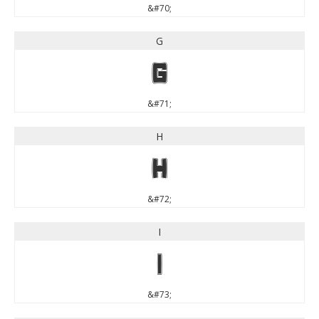
&#70;
G
G
&#71;
H
H
&#72;
I
I
&#73;