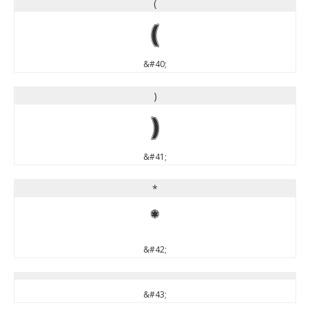
(
(
&#40;
)
)
&#41;
*
*
&#42;
&#43;