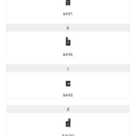
a
&#97;
b
b
&#98;
c
c
&#99;
d
d
&#100;