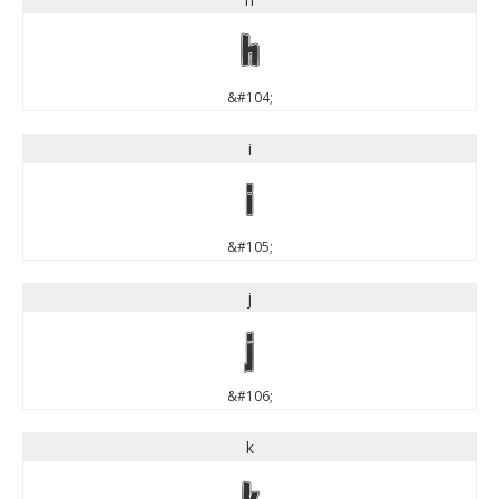
h
&#104;
i
i
&#105;
j
j
&#106;
k
k