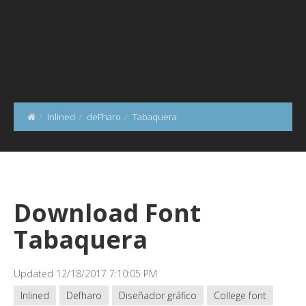
Inlined
deFharo
Tabaquera
Download Font
Tabaquera
Updated 12/18/2017 7:10:05 PM
Inlined
Defharo
Diseñador gráfico
College font