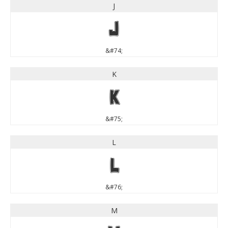
J
J
&#74;
K
K
&#75;
L
L
&#76;
M