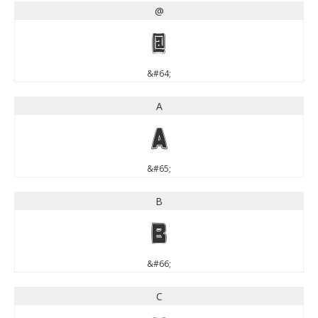
@
@
&#64;
A
A
&#65;
B
B
&#66;
C