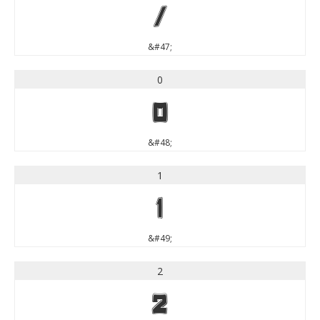
/
&#47;
0
0
&#48;
1
1
&#49;
2
2