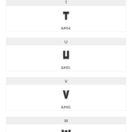
T
T
&#84;
U
U
&#85;
V
V
&#86;
W