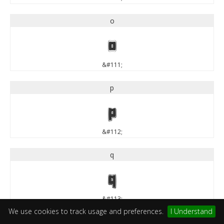
o
o
&#111;
p
p
&#112;
q
q
&#113;
We use cookies to track usage and preferences.
I Understand
r