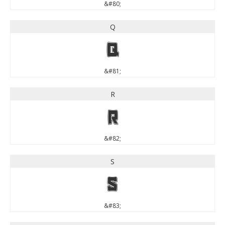
&#80;
Q
Q
&#81;
R
R
&#82;
S
S
&#83;