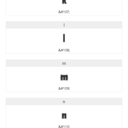
&#107;
l
l
&#108;
m
m
&#109;
n
n
&#110;