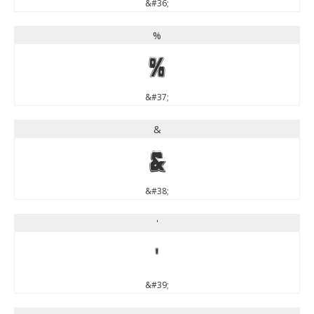
&#36;
%
%
&#37;
&
&
&#38;
'
'
&#39;