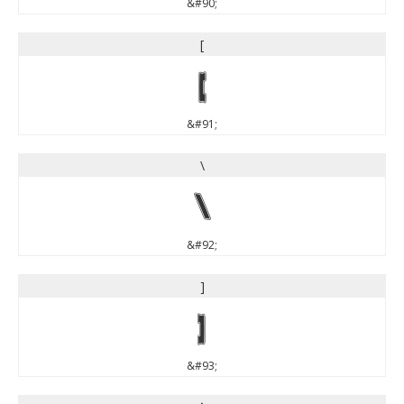
&#90;
[
[
&#91;
\
\
&#92;
]
]
&#93;