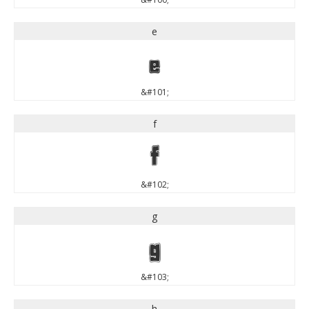
e
e
&#101;
f
f
&#102;
g
g
&#103;
h