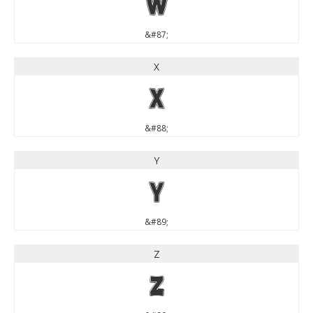
W
&#87;
X
X
&#88;
Y
Y
&#89;
Z
Z