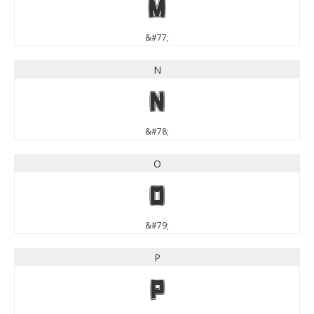
M
&#77;
N
N
&#78;
O
O
&#79;
P
P